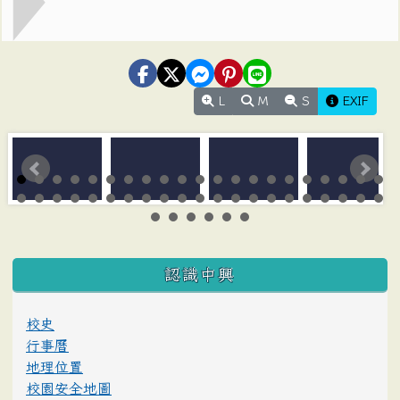
L
M
S
EXIF
:::
認識中興
校史
行事曆
地理位置
校園安全地圖