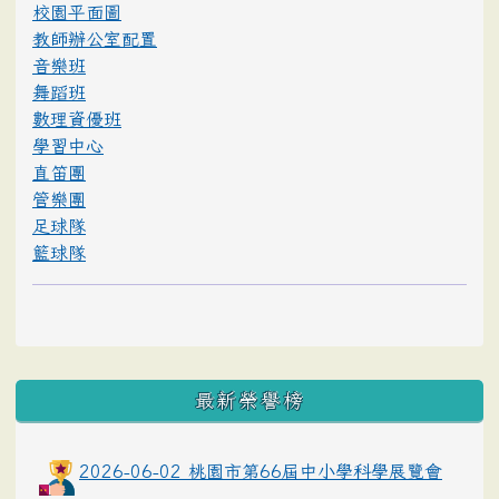
校園平面圖
教師辦公室配置
音樂班
舞蹈班
數理資優班
學習中心
直笛團
管樂團
足球隊
籃球隊
最新榮譽榜
2026-06-02 桃園市第66屆中小學科學展覽會