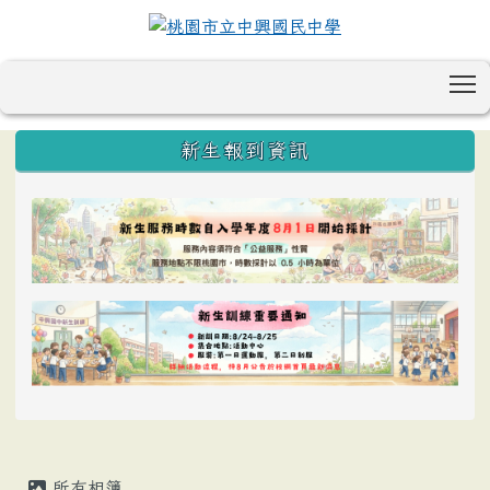
T
:::
新生報到資訊
所有相簿