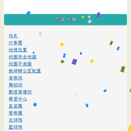
:::
認識中興
校史
行事曆
地理位置
校園安全地圖
校園平面圖
教師辦公室配置
音樂班
舞蹈班
數理資優班
學習中心
直笛團
管樂團
足球隊
籃球隊