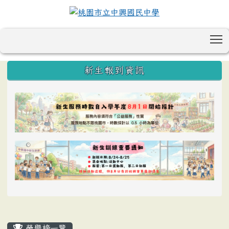
T
:::
新生報到資訊
榮譽榜一覽