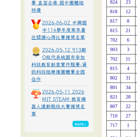
824
23
賽 直笛合奏 國中團體組
特優
818
12
817
8
2026-06-02 中興國
中114學年度寒來書
815
21
往閱讀心得比賽獲獎名單
702
6
903
3
2026-05-12 913鄭
O紘代表桃園市參加
702
11
科技教育創意實作競賽-資
815
4
訊科技組榮獲團體賽全國
802
31
佳作
801
34
2026-05-11 2026
821
28
MIT STEAM 教育機
807
22
器人運動競技大賽獲獎名
單
710
27
more...
717
1