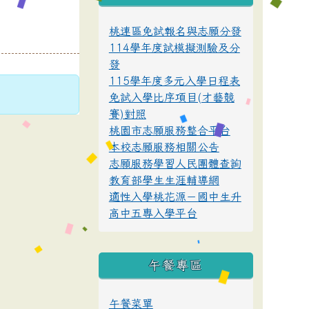
桃連區免試報名與志願分發
114學年度試模擬測驗及分
發
115學年度多元入學日程表
免試入學比序項目(才藝競
賽)對照
桃園市志願服務整合平台
本校志願服務相關公告
志願服務學習人民團體查詢
教育部學生生涯輔導網
適性入學桃花源－國中生升
高中五專入學平台
午餐專區
午餐菜單