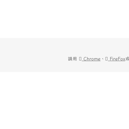
請用
Chrome
、
FireFox