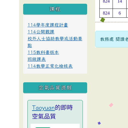
824
14
課程
824
6
114學年度課程計畫
114公開觀課
校外人士協助教學或活動要
教務處 閱讀老師
點
115教科書版本
班級課表
114教學正常化檢核表
空氣品質提醒
的即時
Taoyuan
空氣品質