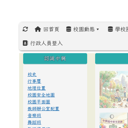
回首頁
校園動態
學校
行政人員登入
:::
:::
:::
認識中興
校史
行事曆
地理位置
校園安全地圖
校園平面圖
教師辦公室配置
音樂班
舞蹈班