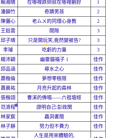
賴湘晴
在哪裡跌倒就在哪裡躺好
1
潘韻竹
奇蹟男孩
2
陳儷心
老ㄙㄨ的同理心身教
2
王鈺雲
間隙
3
邱子晴
只是開玩笑,竟然變被告?
3
李璿
吃虧的力量
3
楊沛穎
幽靈貓福子 1
佳作
邱品涵
尋水之心
佳作
蕭楷倫
夢想零極限
佳作
蕭晨祐
月亮升起的森林
佳作
張楷翊
曹溪的佛唱——六祖壇經
佳作
范淯程
證明自己:彭政閔
佳作
林家宸
蟲洞書簡
佳作
林子靜
努力但不費力
佳作
人生是用來體驗的,