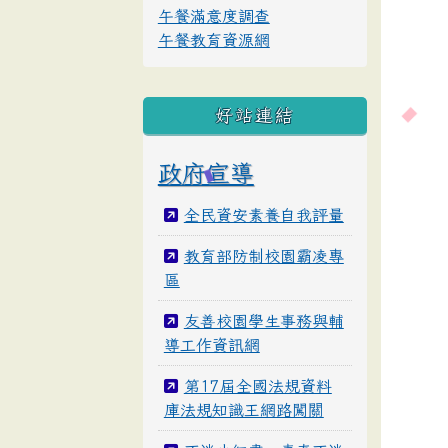
午餐滿意度調查
午餐教育資源網
好站連結
政府宣導
全民資安素養自我評量
教育部防制校園霸凌專
區
友善校園學生事務與輔
導工作資訊網
第17屆全國法規資料
庫法規知識王網路闖關