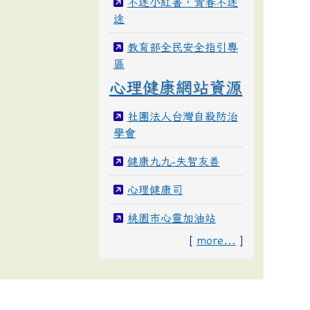
不迷小紅書，青春不迷
途
教育部全民安全指引專
區
心理健康網站資源
社團法人台灣自殺防治
學會
健康九九-失智友善
心理健康司
桃園市心靈加油站
[
more...
]