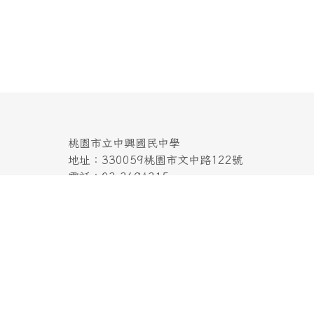
桃園市立中興國民中學
地址：330059桃園市文中路122號
電話：03-3694315
傳真：03-3691824
本系統使用
XOOPS校園網站輕鬆架