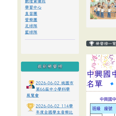
數理資優班
學習中心
直笛團
管樂團
足球隊
籃球隊
榮譽榜一
最新榮譽榜
中興國
名單
2026-06-02 桃園市
第66屆中小學科學
展覽會
中興國中
2026-06-02 114學
班級
座號
年度全國學生音樂比