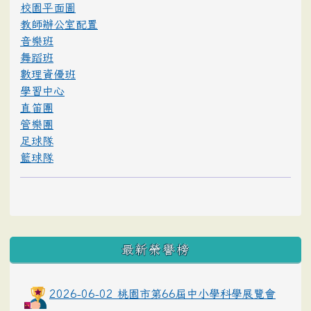
校園平面圖
教師辦公室配置
音樂班
舞蹈班
數理資優班
學習中心
直笛團
管樂團
足球隊
籃球隊
最新榮譽榜
2026-06-02 桃園市第66屆中小學科學展覽會