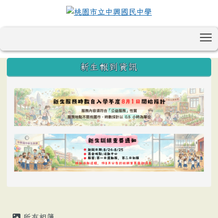
T
:::
新生報到資訊
所有相簿