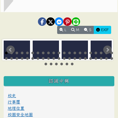
L
M
S
EXIF
:::
認識中興
校史
行事曆
地理位置
校園安全地圖