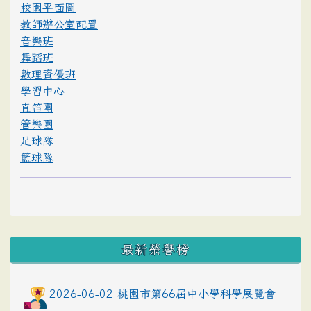
校園平面圖
教師辦公室配置
音樂班
舞蹈班
數理資優班
學習中心
直笛團
管樂團
足球隊
籃球隊
最新榮譽榜
2026-06-02 桃園市第66屆中小學科學展覽會