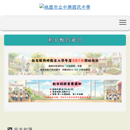
T
:::
新生報到資訊
所有相簿