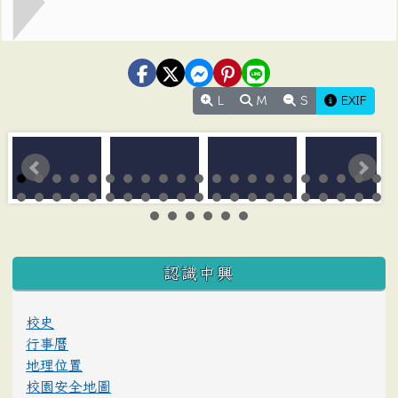
L
M
S
EXIF
:::
認識中興
校史
行事曆
地理位置
校園安全地圖