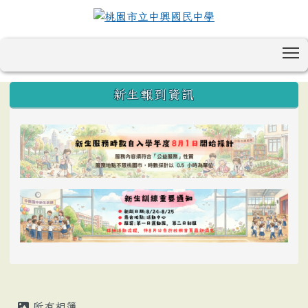
T
:::
新生報到資訊
所有相簿