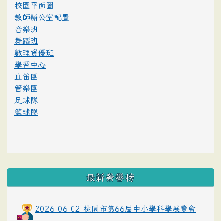
校園平面圖
教師辦公室配置
音樂班
舞蹈班
數理資優班
學習中心
直笛團
管樂團
足球隊
籃球隊
最新榮譽榜
2026-06-02 桃園市第66屆中小學科學展覽會