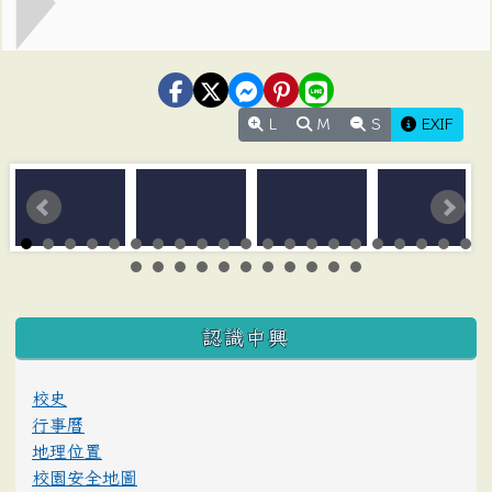
L
M
S
EXIF
:::
認識中興
校史
行事曆
地理位置
校園安全地圖