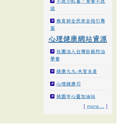
不迷小紅書，青春不迷
途
教育部全民安全指引專
區
心理健康網站資源
社團法人台灣自殺防治
學會
健康九九-失智友善
心理健康司
桃園市心靈加油站
[
more...
]