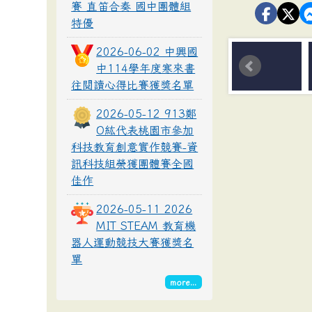
賽 直笛合奏 國中團體組
特優
2026-06-02 中興國
中114學年度寒來書
往閱讀心得比賽獲獎名單
2026-05-12 913鄭
O紘代表桃園市參加
科技教育創意實作競賽-資
訊科技組榮獲團體賽全國
佳作
2026-05-11 2026
MIT STEAM 教育機
器人運動競技大賽獲獎名
單
more...