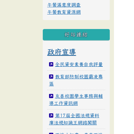
午餐滿意度調查
午餐教育資源網
好站連結
政府宣導
全民資安素養自我評量
教育部防制校園霸凌專
區
友善校園學生事務與輔
導工作資訊網
第17屆全國法規資料
庫法規知識王網路闖關