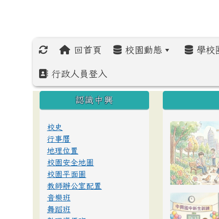
回首頁
校園動態
學校
行政人員登入
:::
:::
:::
認識中興
校史
行事曆
地理位置
校園安全地圖
校園平面圖
教師辦公室配置
音樂班
舞蹈班