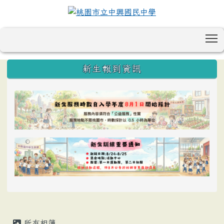
T
:::
新生報到資訊
所有相簿