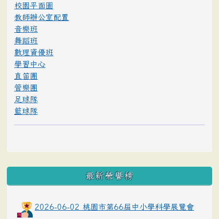
校園平面圖
教師辦公室配置
音樂班
舞蹈班
數理資優班
學習中心
直笛團
管樂團
足球隊
籃球隊
最新榮譽榜
2026-06-02 桃園市第66屆中小學科學展覽會