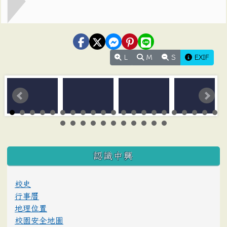
L
M
S
EXIF
:::
認識中興
校史
行事曆
地理位置
校園安全地圖