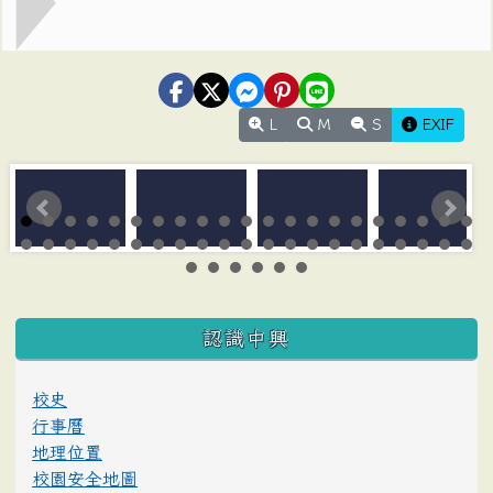
L
M
S
EXIF
:::
認識中興
校史
行事曆
地理位置
校園安全地圖