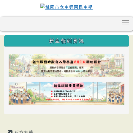
T
:::
新生報到資訊
所有相簿