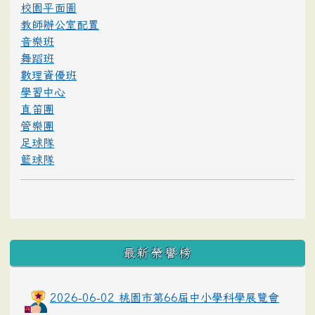
校園平面圖
教師辦公室配置
音樂班
舞蹈班
數理資優班
學習中心
直笛團
管樂團
足球隊
籃球隊
最新榮譽榜
2026-06-02 桃園市第66屆中小學科學展覽會