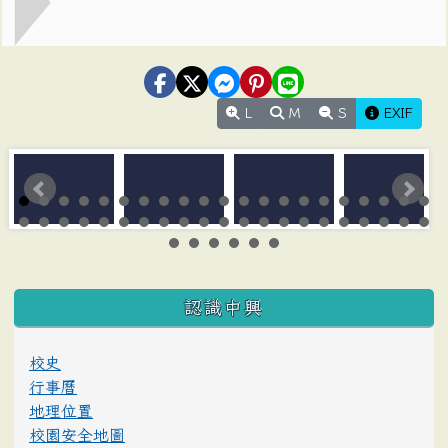
L
M
S
EXIF
:::
認識中興
校史
行事曆
地理位置
校園安全地圖