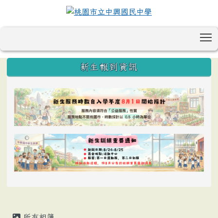
T
:::
新生報到資訊
所有相簿