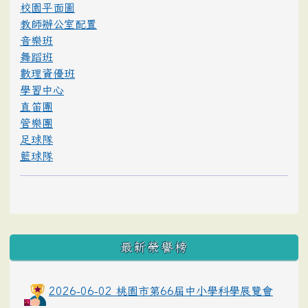
校園平面圖
教師辦公室配置
音樂班
舞蹈班
數理資優班
學習中心
直笛團
管樂團
足球隊
籃球隊
最新榮譽榜
2026-06-02 桃園市第66屆中小學科學展覽會