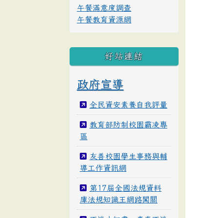
午餐滿意度調查
午餐教育資源網
好站連結
政府宣導
全民資安素養自我評量
教育部防制校園霸凌專
區
友善校園學生事務與輔
導工作資訊網
第17屆全國法規資料
庫法規知識王網路闖關