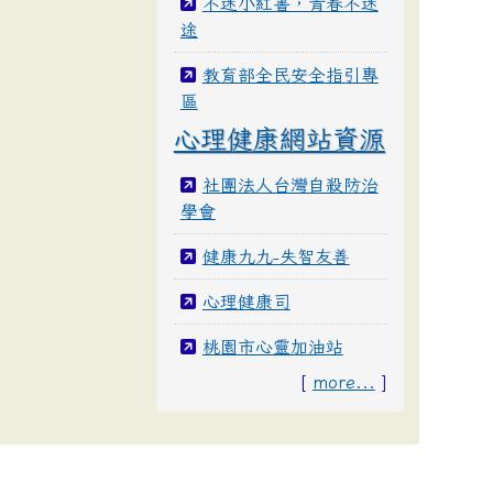
不迷小紅書，青春不迷
途
教育部全民安全指引專
區
心理健康網站資源
社團法人台灣自殺防治
學會
健康九九-失智友善
心理健康司
桃園市心靈加油站
[
more...
]