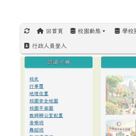
回首頁
校園動態
學校
行政人員登入
:::
:::
:::
認識中興
校史
行事曆
地理位置
校園安全地圖
校園平面圖
教師辦公室配置
音樂班
舞蹈班