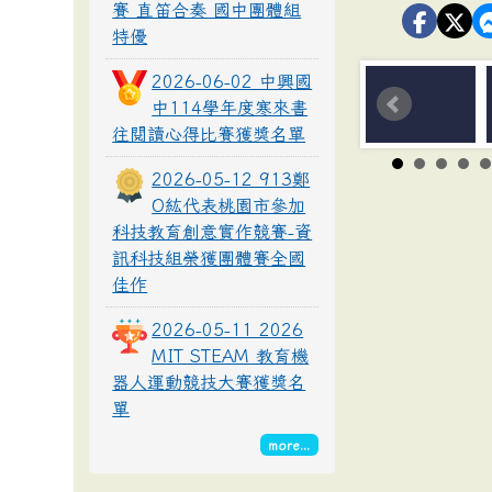
賽 直笛合奏 國中團體組
特優
2026-06-02 中興國
中114學年度寒來書
往閱讀心得比賽獲獎名單
2026-05-12 913鄭
O紘代表桃園市參加
科技教育創意實作競賽-資
訊科技組榮獲團體賽全國
佳作
2026-05-11 2026
MIT STEAM 教育機
器人運動競技大賽獲獎名
單
more...