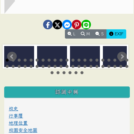
L
M
S
EXIF
:::
認識中興
校史
行事曆
地理位置
校園安全地圖