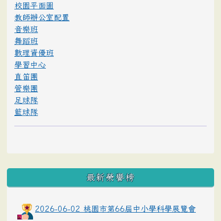
校園平面圖
教師辦公室配置
音樂班
舞蹈班
數理資優班
學習中心
直笛團
管樂團
足球隊
籃球隊
最新榮譽榜
2026-06-02 桃園市第66屆中小學科學展覽會