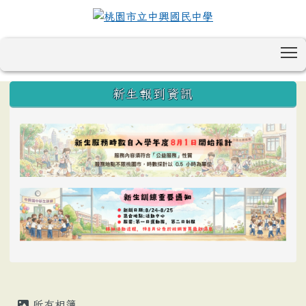
T
:::
新生報到資訊
所有相簿