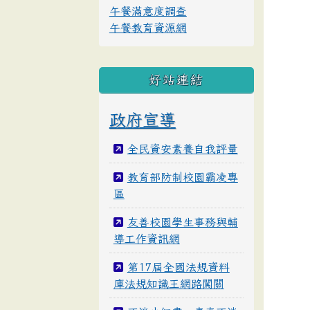
午餐滿意度調查
午餐教育資源網
好站連結
政府宣導
全民資安素養自我評量
教育部防制校園霸凌專
區
友善校園學生事務與輔
導工作資訊網
第17屆全國法規資料
庫法規知識王網路闖關