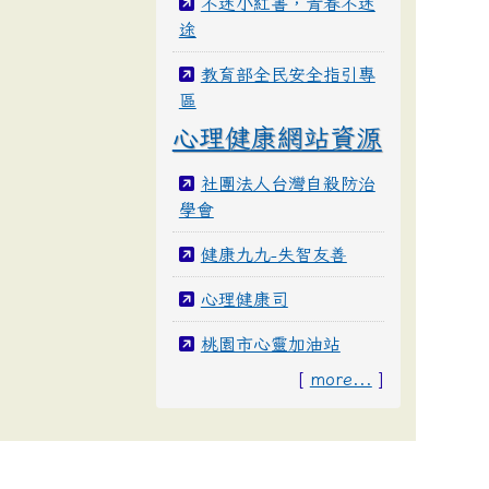
不迷小紅書，青春不迷
途
教育部全民安全指引專
區
心理健康網站資源
社團法人台灣自殺防治
學會
健康九九-失智友善
心理健康司
桃園市心靈加油站
[
more...
]