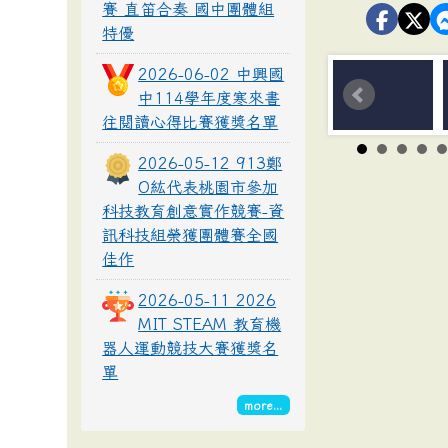
賽 直笛合奏 國中團體組
特優
2026-06-02 中興國
中114學年度寒來書
往閱讀心得比賽獲獎名單
2026-05-12 913鄭
O紘代表桃園市參加
科技教育創意實作競賽-資
訊科技組榮獲團體賽全國
佳作
2026-05-11 2026
MIT STEAM 教育機
器人運動競技大賽獲獎名
單
more...