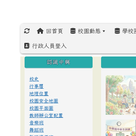
回首頁
校園動態
學校
行政人員登入
:::
:::
:::
認識中興
校史
行事曆
地理位置
校園安全地圖
校園平面圖
教師辦公室配置
音樂班
舞蹈班