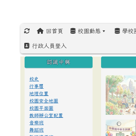
回首頁
校園動態
學校
行政人員登入
:::
:::
:::
認識中興
校史
行事曆
地理位置
校園安全地圖
校園平面圖
教師辦公室配置
音樂班
舞蹈班