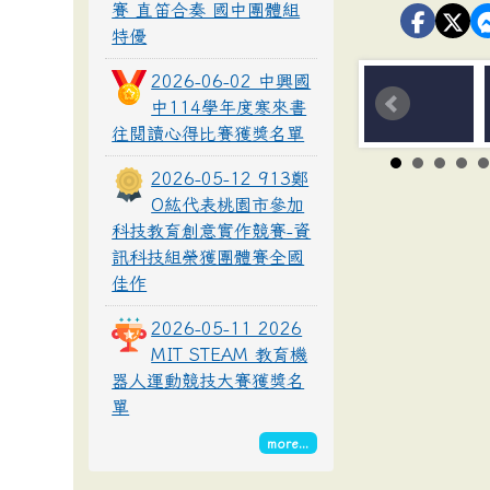
賽 直笛合奏 國中團體組
特優
2026-06-02 中興國
中114學年度寒來書
往閱讀心得比賽獲獎名單
2026-05-12 913鄭
O紘代表桃園市參加
科技教育創意實作競賽-資
訊科技組榮獲團體賽全國
佳作
2026-05-11 2026
MIT STEAM 教育機
器人運動競技大賽獲獎名
單
more...