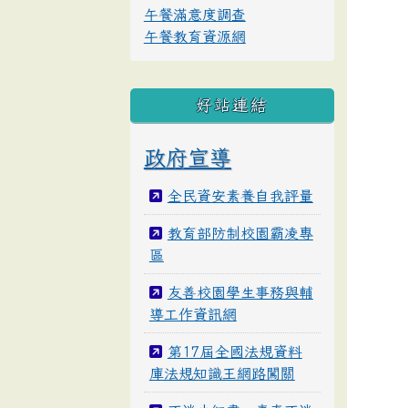
午餐滿意度調查
午餐教育資源網
好站連結
政府宣導
全民資安素養自我評量
教育部防制校園霸凌專
區
友善校園學生事務與輔
導工作資訊網
第17屆全國法規資料
庫法規知識王網路闖關