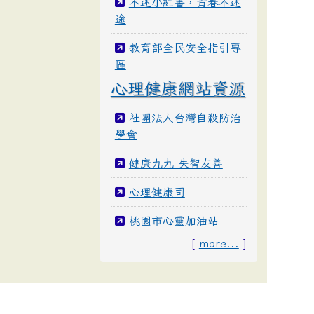
不迷小紅書，青春不迷
途
教育部全民安全指引專
區
心理健康網站資源
社團法人台灣自殺防治
學會
健康九九-失智友善
心理健康司
桃園市心靈加油站
[
more...
]