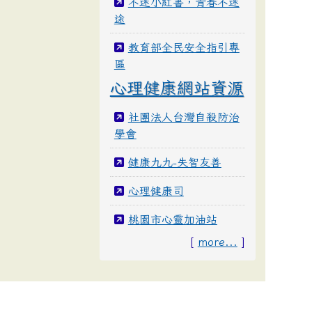
不迷小紅書，青春不迷
途
教育部全民安全指引專
區
心理健康網站資源
社團法人台灣自殺防治
學會
健康九九-失智友善
心理健康司
桃園市心靈加油站
[
more...
]