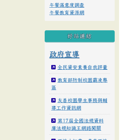
午餐滿意度調查
午餐教育資源網
好站連結
政府宣導
全民資安素養自我評量
教育部防制校園霸凌專
區
友善校園學生事務與輔
導工作資訊網
第17屆全國法規資料
庫法規知識王網路闖關