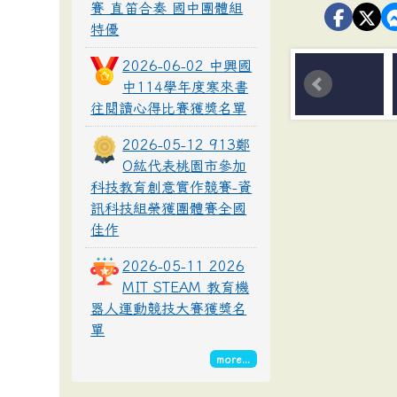
賽 直笛合奏 國中團體組
特優
2026-06-02 中興國
中114學年度寒來書
往閱讀心得比賽獲獎名單
2026-05-12 913鄭
O紘代表桃園市參加
科技教育創意實作競賽-資
訊科技組榮獲團體賽全國
佳作
2026-05-11 2026
MIT STEAM 教育機
器人運動競技大賽獲獎名
單
more...