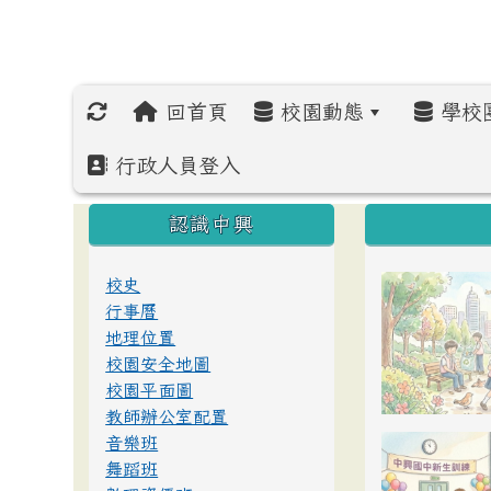
回首頁
校園動態
學校
行政人員登入
:::
:::
:::
認識中興
校史
行事曆
地理位置
校園安全地圖
校園平面圖
教師辦公室配置
音樂班
舞蹈班