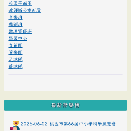
校園平面圖
教師辦公室配置
音樂班
舞蹈班
數理資優班
學習中心
直笛團
管樂團
足球隊
籃球隊
最新榮譽榜
2026-06-02 桃園市第66屆中小學科學展覽會