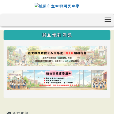
T
:::
新生報到資訊
所有相簿