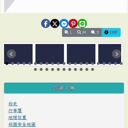
L
M
S
EXIF
:::
認識中興
校史
行事曆
地理位置
校園安全地圖