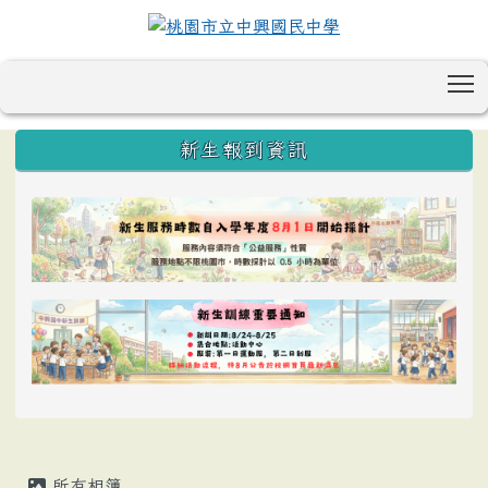
T
:::
新生報到資訊
所有相簿