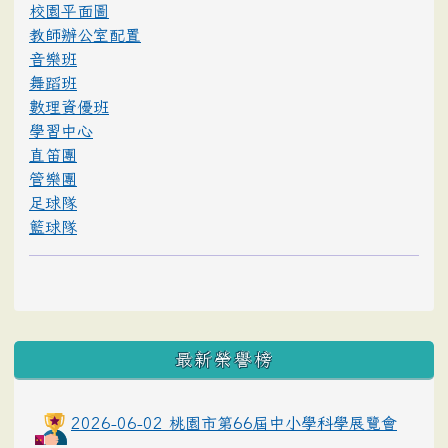
校園平面圖
教師辦公室配置
音樂班
舞蹈班
數理資優班
學習中心
直笛團
管樂團
足球隊
籃球隊
最新榮譽榜
2026-06-02 桃園市第66屆中小學科學展覽會