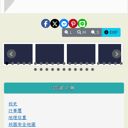
L
M
S
EXIF
:::
認識中興
校史
行事曆
地理位置
校園安全地圖