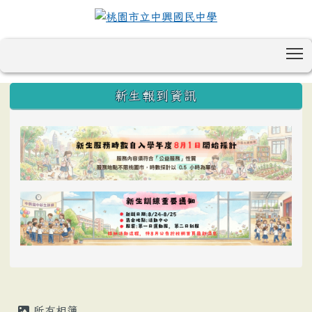
T
:::
新生報到資訊
所有相簿