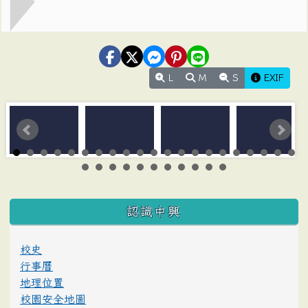
L
M
S
EXIF
:::
認識中興
校史
行事曆
地理位置
校園安全地圖