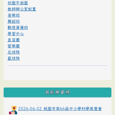
校園平面圖
教師辦公室配置
音樂班
舞蹈班
數理資優班
學習中心
直笛團
管樂團
足球隊
籃球隊
最新榮譽榜
2026-06-02 桃園市第66屆中小學科學展覽會