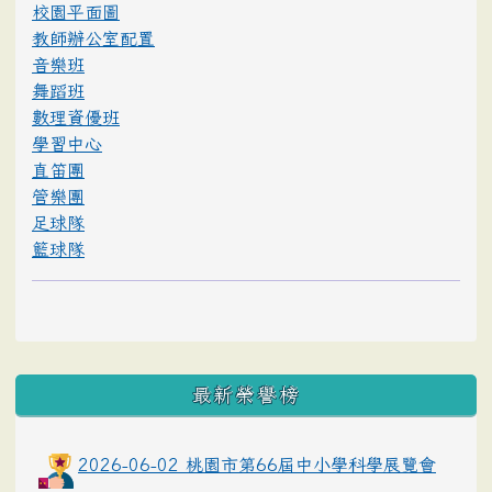
校園平面圖
教師辦公室配置
音樂班
舞蹈班
數理資優班
學習中心
直笛團
管樂團
足球隊
籃球隊
最新榮譽榜
2026-06-02 桃園市第66屆中小學科學展覽會