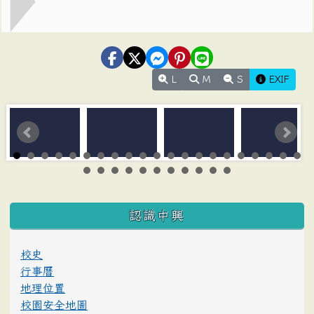
L
M
S
EXIF
:::
認識中興
校史
行事曆
地理位置
校園安全地圖