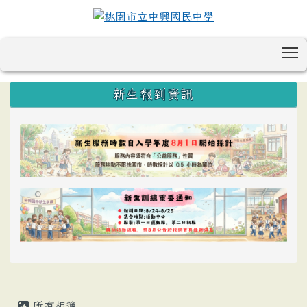
T
:::
新生報到資訊
所有相簿