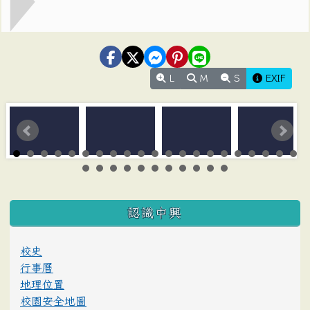
L
M
S
EXIF
:::
認識中興
校史
行事曆
地理位置
校園安全地圖