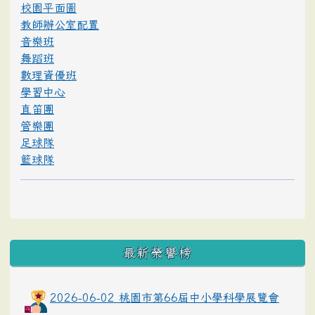
校園平面圖
教師辦公室配置
音樂班
舞蹈班
數理資優班
學習中心
直笛團
管樂團
足球隊
籃球隊
最新榮譽榜
2026-06-02 桃園市第66屆中小學科學展覽會