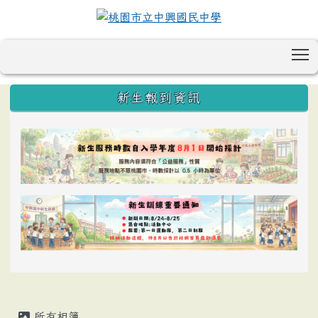
T
:::
新生報到資訊
所有相簿