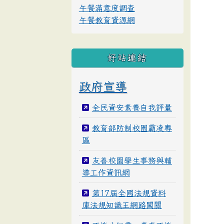
午餐滿意度調查
午餐教育資源網
好站連結
政府宣導
全民資安素養自我評量
教育部防制校園霸凌專
區
友善校園學生事務與輔
導工作資訊網
第17屆全國法規資料
庫法規知識王網路闖關