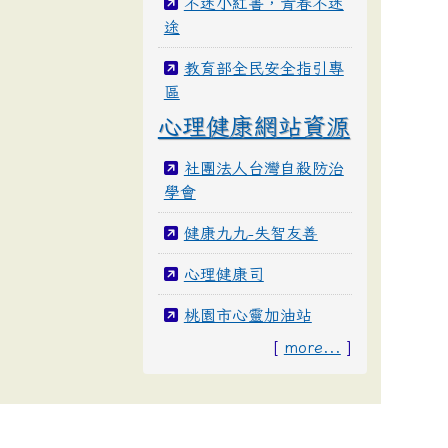
不迷小紅書，青春不迷
途
教育部全民安全指引專
區
心理健康網站資源
社團法人台灣自殺防治
學會
健康九九-失智友善
心理健康司
桃園市心靈加油站
[
more...
]