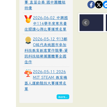
賽 直笛合奏 國中團體組
特優
2026-06-02 中興國
中114學年度寒來書
往閱讀心得比賽獲獎名單
2026-05-12 913鄭
O紘代表桃園市參加
科技教育創意實作競賽-資
訊科技組榮獲團體賽全國
佳作
2026-05-11 2026
MIT STEAM 教育機
器人運動競技大賽獲獎名
單
more...