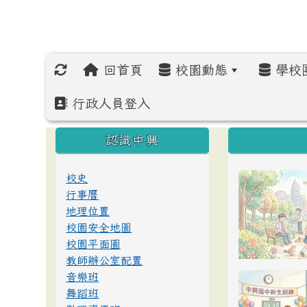
回首頁
校園動態
學校
行政人員登入
:::
:::
:::
認識中興
校史
行事曆
地理位置
校園安全地圖
校園平面圖
教師辦公室配置
音樂班
舞蹈班