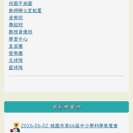
校園平面圖
教師辦公室配置
音樂班
舞蹈班
數理資優班
學習中心
直笛團
管樂團
足球隊
籃球隊
最新榮譽榜
2026-06-02 桃園市第66屆中小學科學展覽會