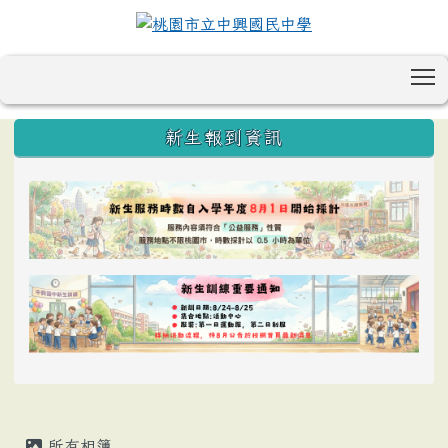
T
:::
新生報到資訊
所有相簿