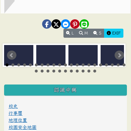
L
M
S
EXIF
:::
認識中興
校史
行事曆
地理位置
校園安全地圖