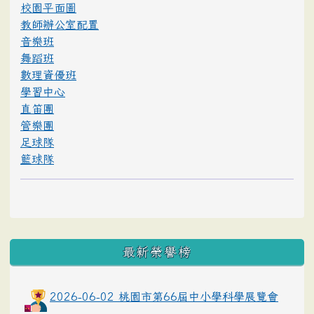
校園平面圖
教師辦公室配置
音樂班
舞蹈班
數理資優班
學習中心
直笛團
管樂團
足球隊
籃球隊
最新榮譽榜
2026-06-02 桃園市第66屆中小學科學展覽會