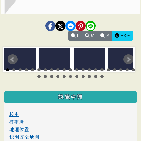
L
M
S
EXIF
:::
認識中興
校史
行事曆
地理位置
校園安全地圖