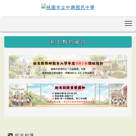
T
:::
新生報到資訊
所有相簿