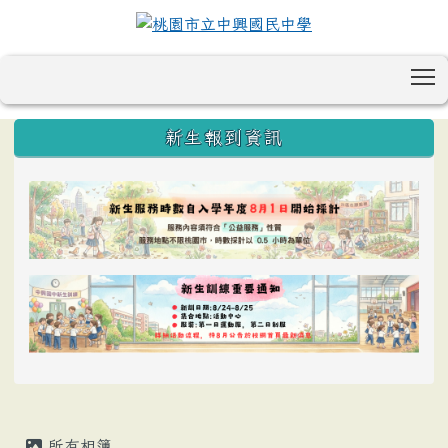
T
:::
新生報到資訊
所有相簿