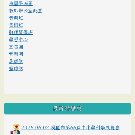
校園平面圖
教師辦公室配置
音樂班
舞蹈班
數理資優班
學習中心
直笛團
管樂團
足球隊
籃球隊
最新榮譽榜
2026-06-02 桃園市第66屆中小學科學展覽會