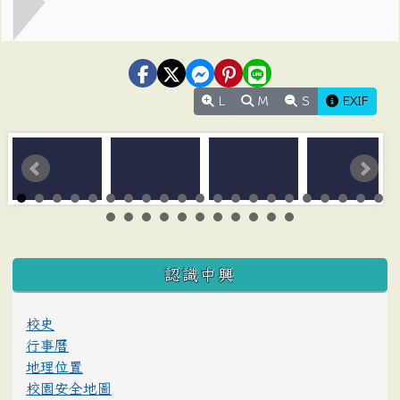
L
M
S
EXIF
:::
認識中興
校史
行事曆
地理位置
校園安全地圖