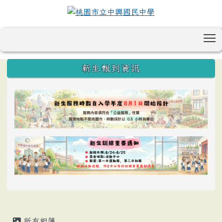
T
:::
新生報到資訊
所有相簿