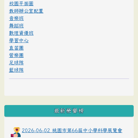
校園平面圖
教師辦公室配置
音樂班
舞蹈班
數理資優班
學習中心
直笛團
管樂團
足球隊
籃球隊
最新榮譽榜
2026-06-02 桃園市第66屆中小學科學展覽會