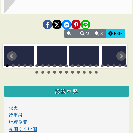
L
M
S
EXIF
:::
認識中興
校史
行事曆
地理位置
校園安全地圖