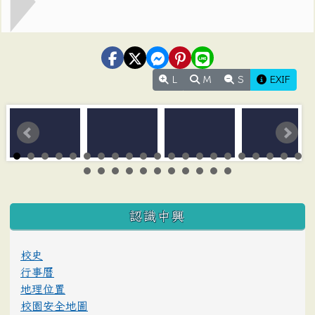
L
M
S
EXIF
:::
認識中興
校史
行事曆
地理位置
校園安全地圖