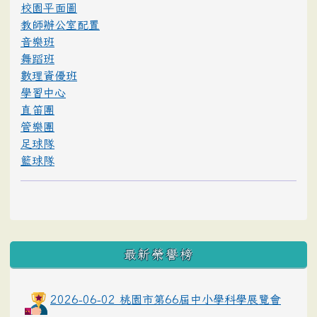
校園平面圖
教師辦公室配置
音樂班
舞蹈班
數理資優班
學習中心
直笛團
管樂團
足球隊
籃球隊
最新榮譽榜
2026-06-02 桃園市第66屆中小學科學展覽會