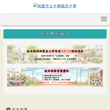
T
:::
新生報到資訊
所有相簿