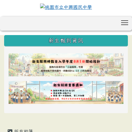
T
:::
新生報到資訊
所有相簿