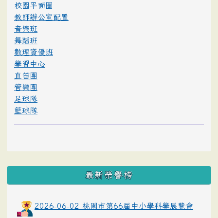
校園平面圖
教師辦公室配置
音樂班
舞蹈班
數理資優班
學習中心
直笛團
管樂團
足球隊
籃球隊
最新榮譽榜
2026-06-02 桃園市第66屆中小學科學展覽會