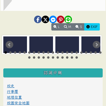
L
M
S
EXIF
:::
認識中興
校史
行事曆
地理位置
校園安全地圖