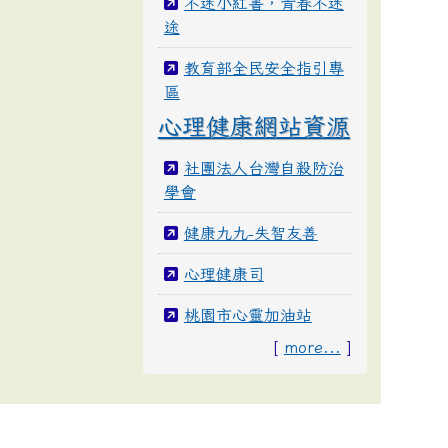
不迷小紅書，青春不迷
途
教育部全民安全指引專
區
心理健康網站資源
社團法人台灣自殺防治
學會
健康九九-失智友善
心理健康司
桃園市心靈加油站
[
more...
]