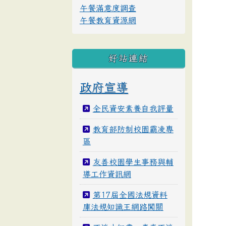
午餐滿意度調查
午餐教育資源網
好站連結
政府宣導
全民資安素養自我評量
教育部防制校園霸凌專
區
友善校園學生事務與輔
導工作資訊網
第17屆全國法規資料
庫法規知識王網路闖關