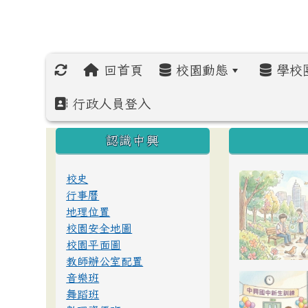
回首頁
校園動態
學校
行政人員登入
:::
:::
:::
認識中興
校史
行事曆
地理位置
校園安全地圖
校園平面圖
教師辦公室配置
音樂班
舞蹈班