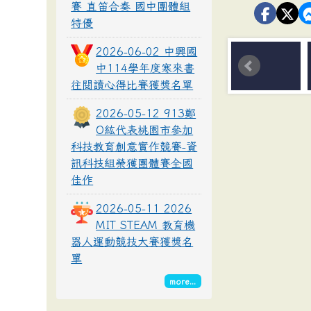
賽 直笛合奏 國中團體組
特優
2026-06-02 中興國
中114學年度寒來書
往閱讀心得比賽獲獎名單
2026-05-12 913鄭
O紘代表桃園市參加
科技教育創意實作競賽-資
訊科技組榮獲團體賽全國
佳作
2026-05-11 2026
MIT STEAM 教育機
器人運動競技大賽獲獎名
單
more...