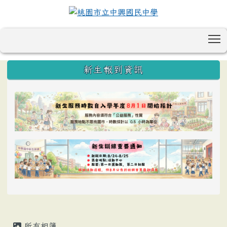
T
:::
新生報到資訊
所有相簿