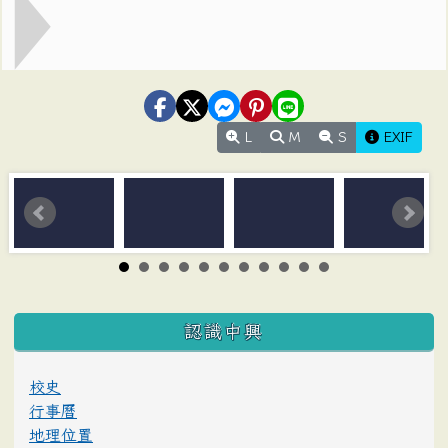
L
M
S
EXIF
:::
認識中興
校史
行事曆
地理位置