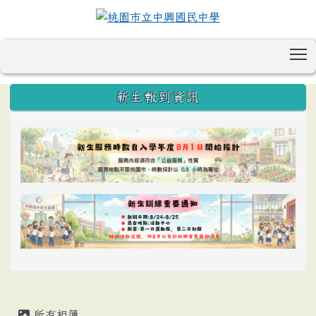
T
:::
新生報到資訊
所有相簿