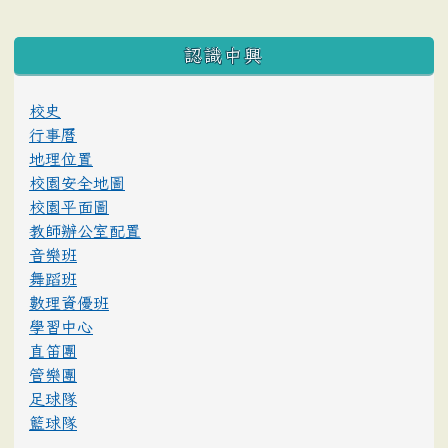
:::
認識中興
校史
行事曆
地理位置
校園安全地圖
校園平面圖
教師辦公室配置
音樂班
舞蹈班
數理資優班
學習中心
直笛團
管樂團
足球隊
籃球隊