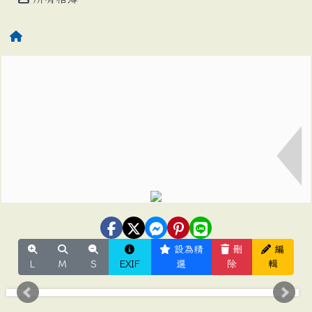
設為精
刪
編
L
M
S
EXIF
選
除
輯