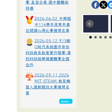
賽 直笛合奏 國中團體組
特優
2026-06-02 中興國
中114學年度寒來書
往閱讀心得比賽獲獎名單
2026-05-12 913鄭
O紘代表桃園市參加
科技教育創意實作競賽-資
訊科技組榮獲團體賽全國
佳作
2026-05-11 2026
MIT STEAM 教育機
器人運動競技大賽獲獎名
單
more...