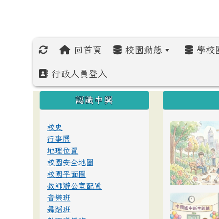
回首頁
校園動態
學校
行政人員登入
:::
:::
:::
認識中興
校史
行事曆
地理位置
校園安全地圖
校園平面圖
教師辦公室配置
音樂班
舞蹈班