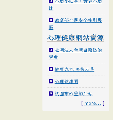
不迷小紅書，青春不迷
途
教育部全民安全指引專
區
心理健康網站資源
社團法人台灣自殺防治
學會
健康九九-失智友善
心理健康司
桃園市心靈加油站
[
more...
]