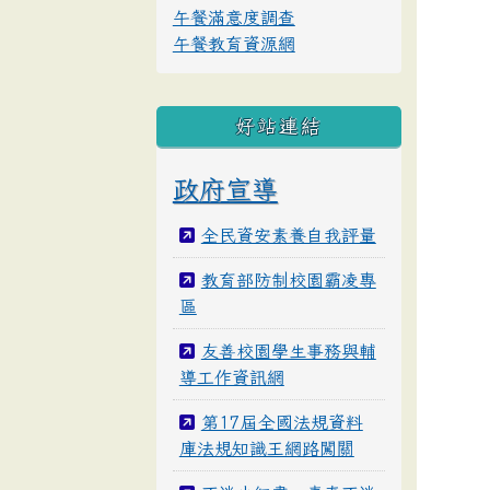
午餐滿意度調查
午餐教育資源網
好站連結
政府宣導
全民資安素養自我評量
教育部防制校園霸凌專
區
友善校園學生事務與輔
導工作資訊網
第17屆全國法規資料
庫法規知識王網路闖關