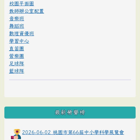
校園平面圖
教師辦公室配置
音樂班
舞蹈班
數理資優班
學習中心
直笛團
管樂團
足球隊
籃球隊
最新榮譽榜
2026-06-02 桃園市第66屆中小學科學展覽會