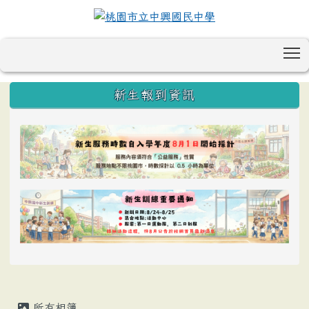
T
:::
新生報到資訊
所有相簿