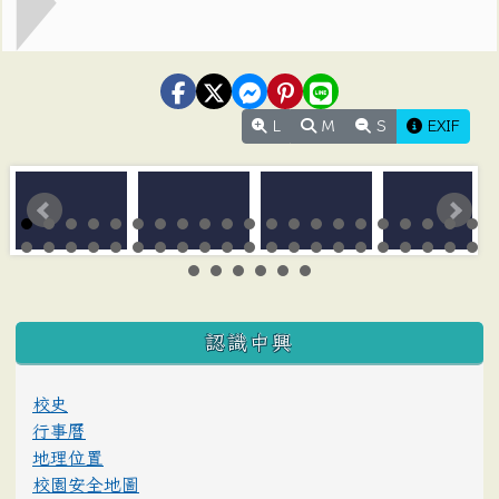
L
M
S
EXIF
:::
認識中興
校史
行事曆
地理位置
校園安全地圖