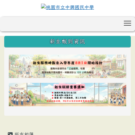
T
:::
新生報到資訊
所有相簿