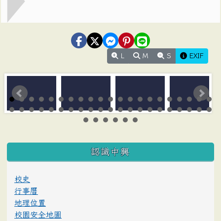
L
M
S
EXIF
:::
認識中興
校史
行事曆
地理位置
校園安全地圖