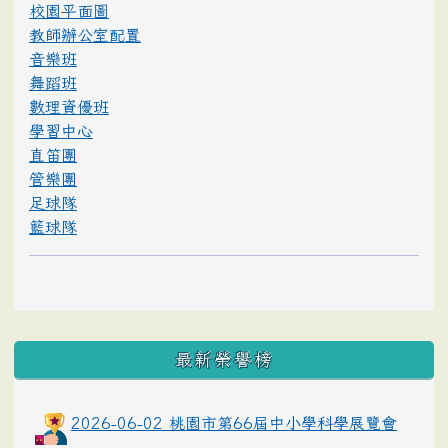
校園平面圖
教師辦公室配置
音樂班
舞蹈班
數理資優班
學習中心
直笛團
管樂團
足球隊
籃球隊
最新榮譽榜
2026-06-02 桃園市第66屆中小學科學展覽會