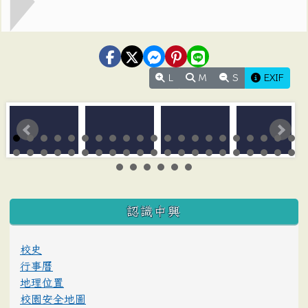
L
M
S
EXIF
:::
認識中興
校史
行事曆
地理位置
校園安全地圖