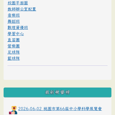
校園平面圖
教師辦公室配置
音樂班
舞蹈班
數理資優班
學習中心
直笛團
管樂團
足球隊
籃球隊
最新榮譽榜
2026-06-02 桃園市第66屆中小學科學展覽會