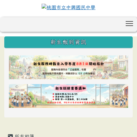
T
:::
新生報到資訊
所有相簿