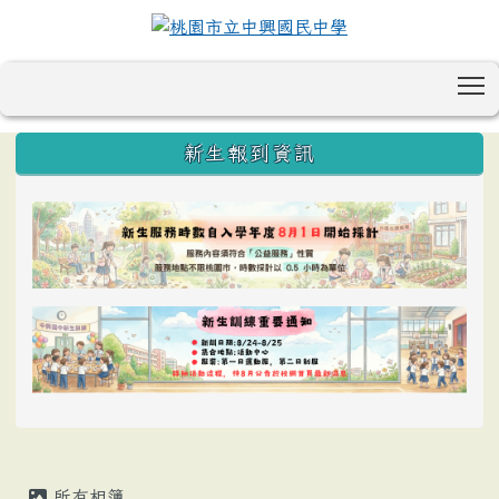
T
:::
新生報到資訊
所有相簿