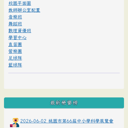
校園平面圖
教師辦公室配置
音樂班
舞蹈班
數理資優班
學習中心
直笛團
管樂團
足球隊
籃球隊
最新榮譽榜
2026-06-02 桃園市第66屆中小學科學展覽會