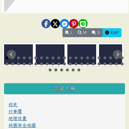
L
M
S
EXIF
:::
認識中興
校史
行事曆
地理位置
校園安全地圖