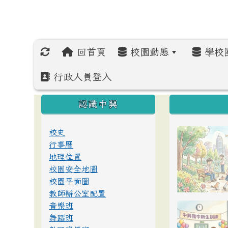
回首頁
校園動態
學校
行政人員登入
:::
:::
:::
認識中興
校史
行事曆
地理位置
校園安全地圖
校園平面圖
教師辦公室配置
音樂班
舞蹈班