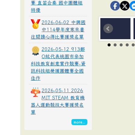
賽 直笛合奏 國中團體組
特優
2026-06-02 中興國
中114學年度寒來書
往閱讀心得比賽獲獎名單
2026-05-12 913鄭
O紘代表桃園市參加
科技教育創意實作競賽-資
訊科技組榮獲團體賽全國
佳作
2026-05-11 2026
MIT STEAM 教育機
器人運動競技大賽獲獎名
單
more...