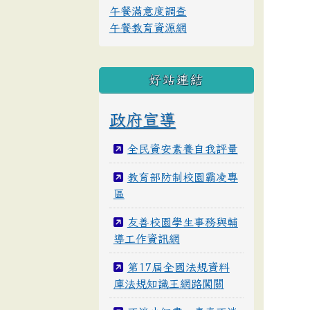
午餐滿意度調查
午餐教育資源網
好站連結
政府宣導
全民資安素養自我評量
教育部防制校園霸凌專
區
友善校園學生事務與輔
導工作資訊網
第17屆全國法規資料
庫法規知識王網路闖關