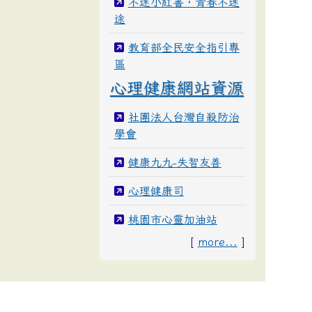
不迷小紅書，青春不迷
途
教育部全民安全指引專
區
心理健康網站資源
社團法人台灣自殺防治
學會
健康九九-失智友善
心理健康司
桃園市心靈加油站
[
more...
]