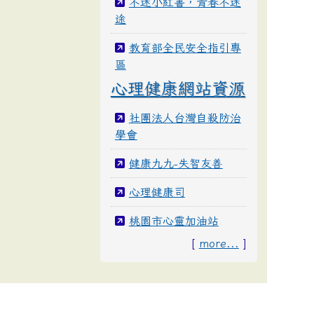
不迷小紅書，青春不迷
途
教育部全民安全指引專
區
心理健康網站資源
社團法人台灣自殺防治
學會
健康九九-失智友善
心理健康司
桃園市心靈加油站
[
more...
]