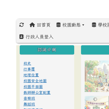
回首頁
校園動態
學校
行政人員登入
:::
:::
:::
認識中興
校史
行事曆
地理位置
校園安全地圖
校園平面圖
教師辦公室配置
音樂班
舞蹈班