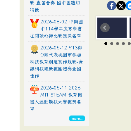
賽 直笛合奏 國中團體組
特優
2026-06-02 中興國
中114學年度寒來書
往閱讀心得比賽獲獎名單
2026-05-12 913鄭
O紘代表桃園市參加
科技教育創意實作競賽-資
訊科技組榮獲團體賽全國
佳作
2026-05-11 2026
MIT STEAM 教育機
器人運動競技大賽獲獎名
單
more...