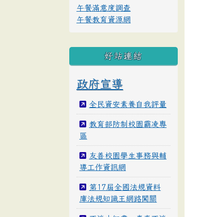
午餐滿意度調查
午餐教育資源網
好站連結
政府宣導
全民資安素養自我評量
教育部防制校園霸凌專
區
友善校園學生事務與輔
導工作資訊網
第17屆全國法規資料
庫法規知識王網路闖關