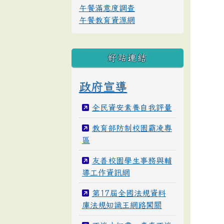
午餐滿意度調查
午餐教育資源網
好站連結
政府宣導
全民資安素養自我評量
教育部防制校園霸凌專
區
友善校園學生事務與輔
導工作資訊網
第17屆全國法規資料
庫法規知識王網路闖關