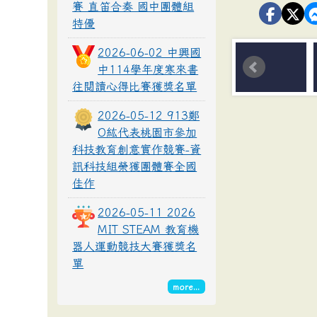
賽 直笛合奏 國中團體組
特優
2026-06-02 中興國
中114學年度寒來書
往閱讀心得比賽獲獎名單
2026-05-12 913鄭
O紘代表桃園市參加
科技教育創意實作競賽-資
訊科技組榮獲團體賽全國
佳作
2026-05-11 2026
MIT STEAM 教育機
器人運動競技大賽獲獎名
單
more...