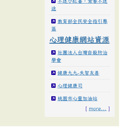
不迷小紅書，青春不迷
途
教育部全民安全指引專
區
心理健康網站資源
社團法人台灣自殺防治
學會
健康九九-失智友善
心理健康司
桃園市心靈加油站
[
more...
]