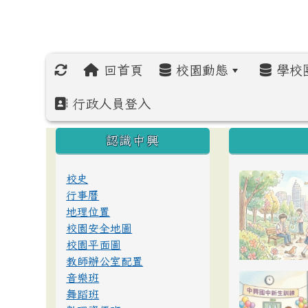
回首頁
校園動態
學校
行政人員登入
:::
:::
:::
認識中興
校史
行事曆
地理位置
校園安全地圖
校園平面圖
教師辦公室配置
音樂班
舞蹈班