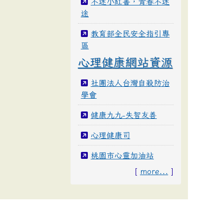
不迷小紅書，青春不迷
途
教育部全民安全指引專
區
心理健康網站資源
社團法人台灣自殺防治
學會
健康九九-失智友善
心理健康司
桃園市心靈加油站
[
more...
]