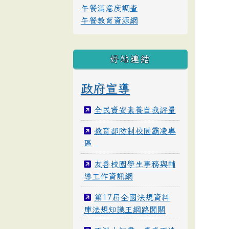
午餐滿意度調查
午餐教育資源網
好站連結
政府宣導
全民資安素養自我評量
教育部防制校園霸凌專
區
友善校園學生事務與輔
導工作資訊網
第17屆全國法規資料
庫法規知識王網路闖關