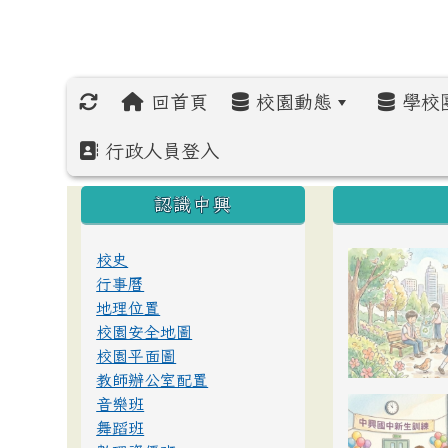
回首頁
校園動態
學校
行政人員登入
:::
:::
:::
認識中興
校史
行事曆
地理位置
校園安全地圖
校園平面圖
教師辦公室配置
音樂班
舞蹈班