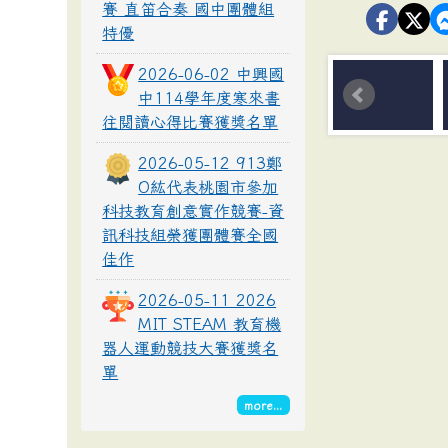
賽 直笛合奏 國中團體組
特優
2026-06-02 中興國
中114學年度寒來書
往閱讀心得比賽獲獎名單
2026-05-12 913鄭
O紘代表桃園市參加
科技教育創意實作競賽-資
訊科技組榮獲團體賽全國
佳作
2026-05-11 2026
MIT STEAM 教育機
器人運動競技大賽獲獎名
單
more...