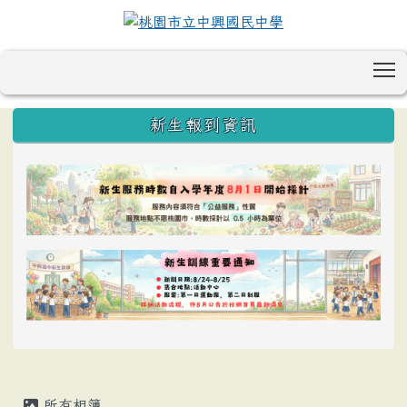
T
:::
新生報到資訊
所有相簿