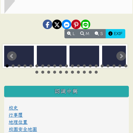
L
M
S
EXIF
:::
認識中興
校史
行事曆
地理位置
校園安全地圖