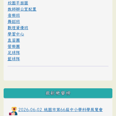
校園平面圖
教師辦公室配置
音樂班
舞蹈班
數理資優班
學習中心
直笛團
管樂團
足球隊
籃球隊
最新榮譽榜
2026-06-02 桃園市第66屆中小學科學展覽會