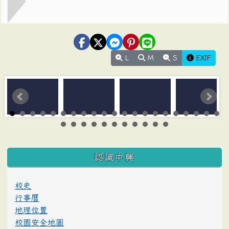
L
M
S
EXIF
:::
認識中興
校史
行事曆
地理位置
校園安全地圖