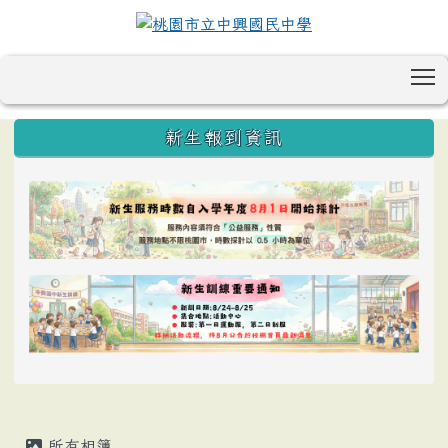
T
:::
新生報到資訊
所有相簿