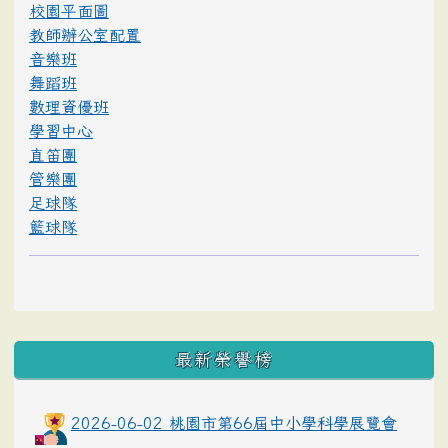
校園平面圖
教師辦公室配置
音樂班
舞蹈班
數理資優班
學習中心
直笛團
管樂團
足球隊
籃球隊
最新榮譽榜
2026-06-02 桃園市第66屆中小學科學展覽會