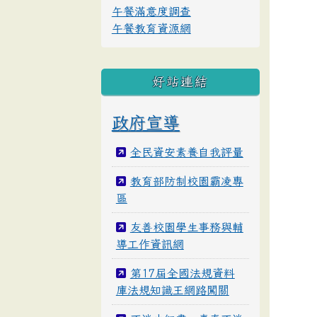
午餐滿意度調查
午餐教育資源網
好站連結
政府宣導
全民資安素養自我評量
教育部防制校園霸凌專
區
友善校園學生事務與輔
導工作資訊網
第17屆全國法規資料
庫法規知識王網路闖關