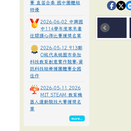
賽 直笛合奏 國中團體組
特優
2026-06-02 中興國
中114學年度寒來書
往閱讀心得比賽獲獎名單
2026-05-12 913鄭
O紘代表桃園市參加
科技教育創意實作競賽-資
訊科技組榮獲團體賽全國
佳作
2026-05-11 2026
MIT STEAM 教育機
器人運動競技大賽獲獎名
單
more...