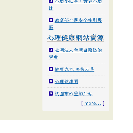
不迷小紅書，青春不迷
途
教育部全民安全指引專
區
心理健康網站資源
社團法人台灣自殺防治
學會
健康九九-失智友善
心理健康司
桃園市心靈加油站
[
more...
]