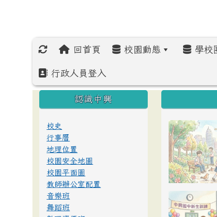
回首頁
校園動態
學校
行政人員登入
:::
:::
:::
認識中興
校史
行事曆
地理位置
校園安全地圖
校園平面圖
教師辦公室配置
音樂班
舞蹈班