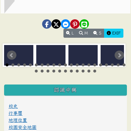
L
M
S
EXIF
:::
認識中興
校史
行事曆
地理位置
校園安全地圖