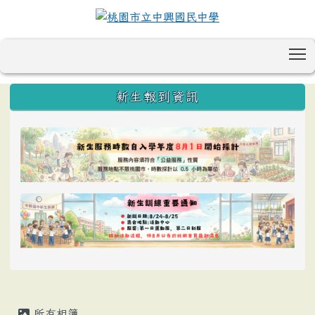
T
:::
新生報到資訊
所有相簿