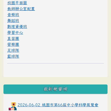
校園平面圖
教師辦公室配置
音樂班
舞蹈班
數理資優班
學習中心
直笛團
管樂團
足球隊
籃球隊
最新榮譽榜
2026-06-02 桃園市第66屆中小學科學展覽會