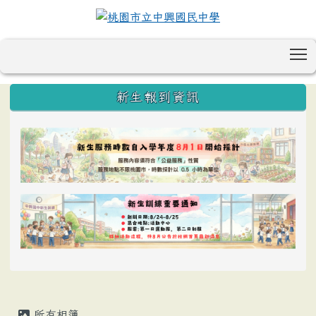
T
:::
新生報到資訊
所有相簿