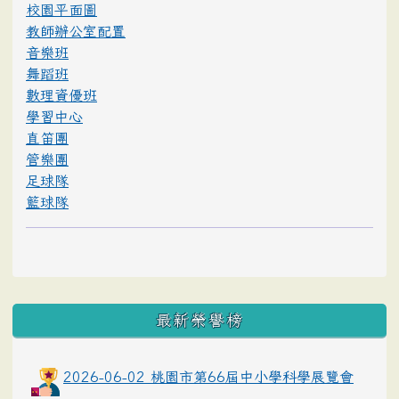
校園平面圖
教師辦公室配置
音樂班
舞蹈班
數理資優班
學習中心
直笛團
管樂團
足球隊
籃球隊
最新榮譽榜
2026-06-02 桃園市第66屆中小學科學展覽會