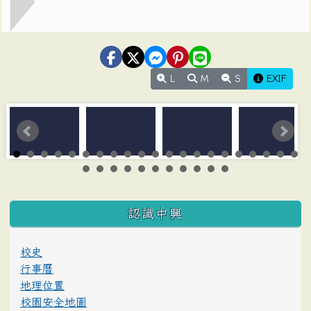
L
M
S
EXIF
:::
認識中興
校史
行事曆
地理位置
校園安全地圖