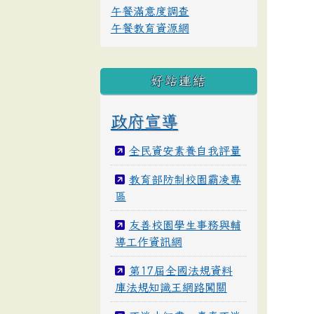
午餐滿意度調查
午餐教育資源網
好站連結
政府宣導
全民資安素養自我評量
教育部防制校園霸凌專
區
友善校園學生事務與輔
導工作資訊網
第17屆全國法規資料
庫法規知識王網路闖關