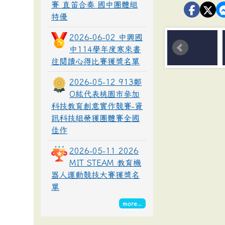
賽 直笛合奏 國中團體組
特優
2026-06-02 中興國
中114學年度寒來書
往閱讀心得比賽獲獎名單
2026-05-12 913鄭
O紘代表桃園市參加
科技教育創意實作競賽-資
訊科技組榮獲團體賽全國
佳作
2026-05-11 2026
MIT STEAM 教育機
器人運動競技大賽獲獎名
單
more...