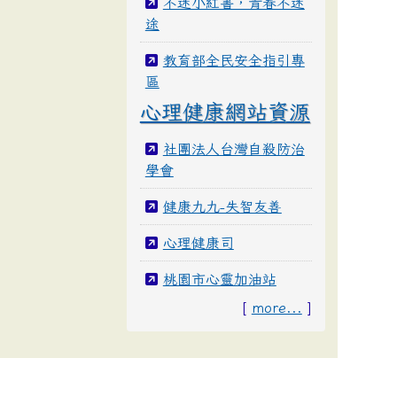
不迷小紅書，青春不迷
途
教育部全民安全指引專
區
心理健康網站資源
社團法人台灣自殺防治
學會
健康九九-失智友善
心理健康司
桃園市心靈加油站
[
more...
]