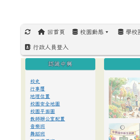
回首頁
校園動態
學校
行政人員登入
:::
:::
:::
認識中興
校史
行事曆
地理位置
校園安全地圖
校園平面圖
教師辦公室配置
音樂班
舞蹈班