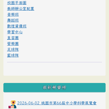
校園平面圖
教師辦公室配置
音樂班
舞蹈班
數理資優班
學習中心
直笛團
管樂團
足球隊
籃球隊
最新榮譽榜
2026-06-02 桃園市第66屆中小學科學展覽會