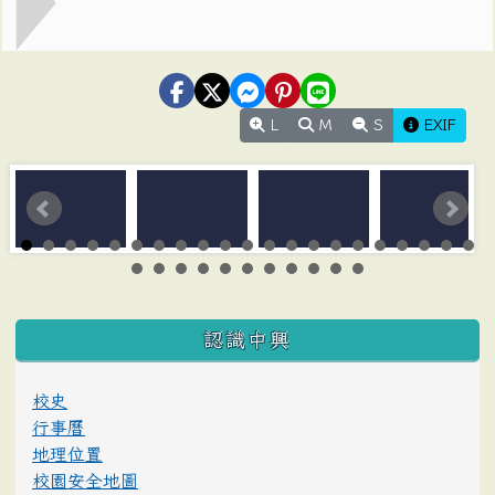
L
M
S
EXIF
:::
認識中興
校史
行事曆
地理位置
校園安全地圖