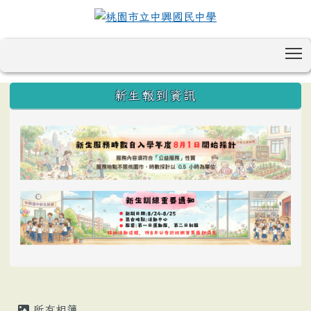
T
:::
新生報到資訊
所有相簿