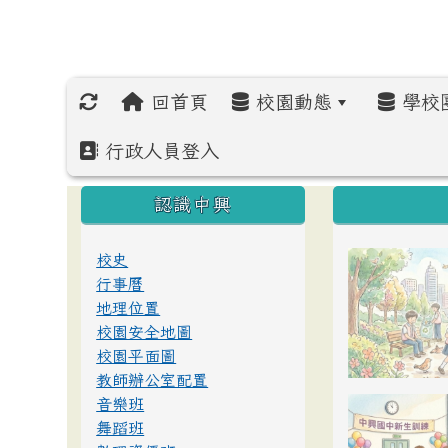
回首頁
校園動態
學校
行政人員登入
:::
:::
:::
認識中興
校史
行事曆
地理位置
校園安全地圖
校園平面圖
教師辦公室配置
音樂班
舞蹈班