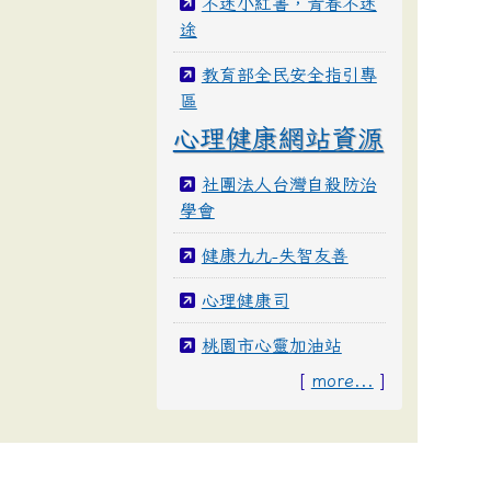
不迷小紅書，青春不迷
途
教育部全民安全指引專
區
心理健康網站資源
社團法人台灣自殺防治
學會
健康九九-失智友善
心理健康司
桃園市心靈加油站
[
more...
]