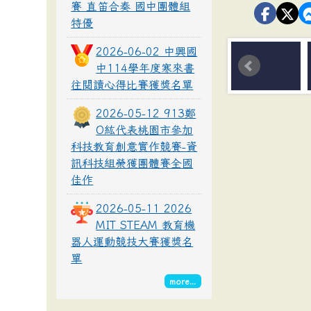
賽 直笛合奏 國中團體組
特優
2026-06-02 中興國
中114學年度寒來書
往閱讀心得比賽獲獎名單
2026-05-12 913鄭
O紘代表桃園市參加
科技教育創意實作競賽-資
訊科技組榮獲團體賽全國
佳作
2026-05-11 2026
MIT STEAM 教育機
器人運動競技大賽獲獎名
單
more...