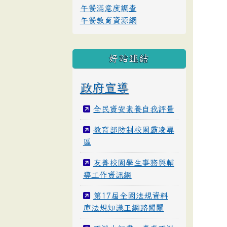
午餐滿意度調查
午餐教育資源網
好站連結
政府宣導
全民資安素養自我評量
教育部防制校園霸凌專
區
友善校園學生事務與輔
導工作資訊網
第17屆全國法規資料
庫法規知識王網路闖關