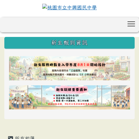
T
:::
新生報到資訊
所有相簿