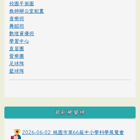
校園平面圖
教師辦公室配置
音樂班
舞蹈班
數理資優班
學習中心
直笛團
管樂團
足球隊
籃球隊
最新榮譽榜
2026-06-02 桃園市第66屆中小學科學展覽會