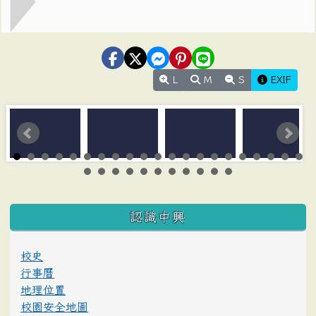
L
M
S
EXIF
:::
認識中興
校史
行事曆
地理位置
校園安全地圖