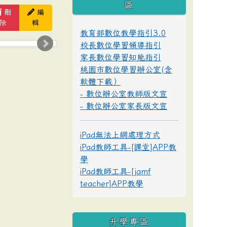
區
刪
編
除
輯
教育部數位教學指引3.0
校長數位學習領導指引
家長數位學習知能指引
桃園市數位學習辦公室(含
軟體下載）
- 數位辦公室教師版文宣
- 數位辦公室家長版文宣
iPad無法上網處理方式
iPad教師工具-[課堂]APP教
學
iPad教師工具-[jamf
teacher]APP教學
升學專區