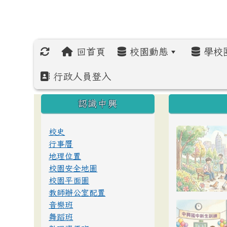
回首頁
校園動態
學校
行政人員登入
:::
:::
:::
認識中興
校史
行事曆
地理位置
校園安全地圖
校園平面圖
教師辦公室配置
音樂班
舞蹈班