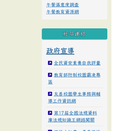
午餐滿意度調查
午餐教育資源網
好站連結
政府宣導
全民資安素養自我評量
教育部防制校園霸凌專
區
友善校園學生事務與輔
導工作資訊網
第17屆全國法規資料
庫法規知識王網路闖關