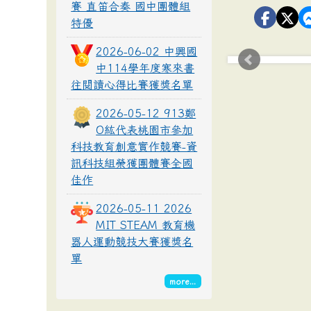
賽 直笛合奏 國中團體組
特優
2026-06-02 中興國
中114學年度寒來書
往閱讀心得比賽獲獎名單
2026-05-12 913鄭
O紘代表桃園市參加
科技教育創意實作競賽-資
訊科技組榮獲團體賽全國
佳作
2026-05-11 2026
MIT STEAM 教育機
器人運動競技大賽獲獎名
單
more...