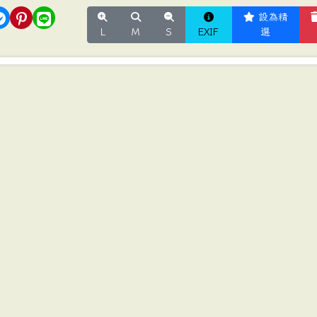
設為精
L
M
S
EXIF
選