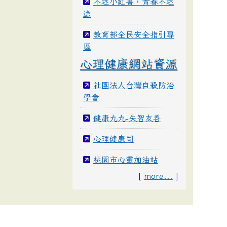
不迷小紅書，青春不迷
途
教育部全民安全指引專
區
心理健康網站資源
社團法人台灣自殺防治
學會
健康九九-失智友善
心理健康司
桃園市心靈加油站
[
more...
]