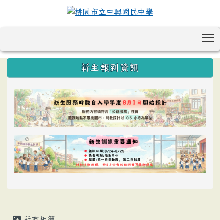
T
:::
新生報到資訊
所有相簿