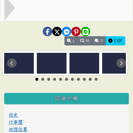
L
M
S
EXIF
:::
認識中興
校史
行事曆
地理位置